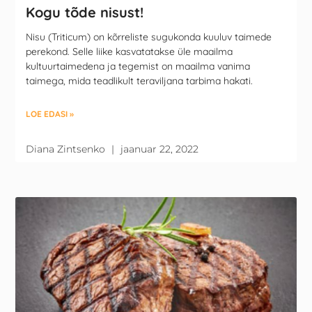
Kogu tõde nisust!
Nisu (Triticum) on kõrreliste sugukonda kuuluv taimede
perekond. Selle liike kasvatatakse üle maailma
kultuurtaimedena ja tegemist on maailma vanima
taimega, mida teadlikult teraviljana tarbima hakati.
LOE EDASI »
Diana Zintsenko
jaanuar 22, 2022