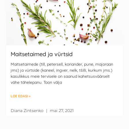
Maitsetaimed ja vürtsid
Maitsetaimede (till, petersell, koriander, pune, majoraan
jms) ja vürtside (kaneel, ingver, nelk, tšilli, kurkum jms.)
kasulikkus meie tervisele on saanud kahetsusväärselt
vähe tähelepanu. Toon välja
LOE EDASI »
Diana Zintsenko
mai 27, 2021