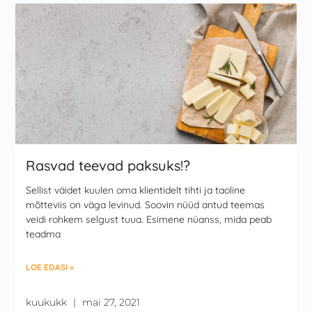
Rasvad teevad paksuks!?
Sellist väidet kuulen oma klientidelt tihti ja taoline
mõtteviis on väga levinud. Soovin nüüd antud teemas
veidi rohkem selgust tuua. Esimene nüanss, mida peab
teadma
LOE EDASI »
kuukukk
mai 27, 2021