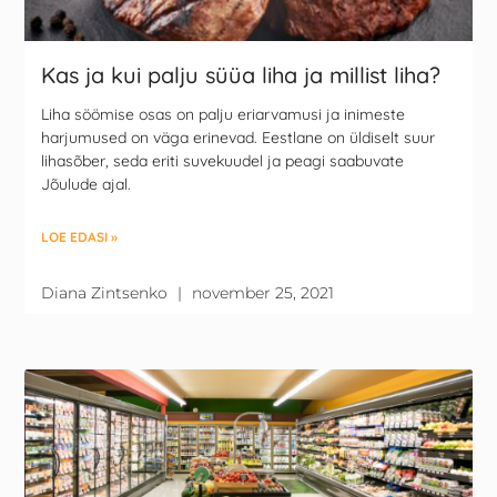
Kas ja kui palju süüa liha ja millist liha?
Liha söömise osas on palju eriarvamusi ja inimeste
harjumused on väga erinevad. Eestlane on üldiselt suur
lihasõber, seda eriti suvekuudel ja peagi saabuvate
Jõulude ajal.
LOE EDASI »
Diana Zintsenko
november 25, 2021