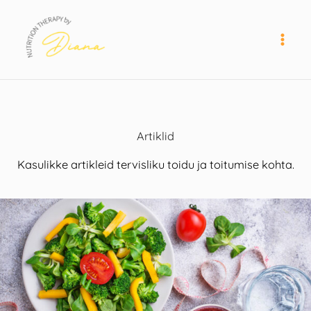
Skip
to
content
Artiklid
Kasulikke artikleid tervisliku toidu ja toitumise kohta.