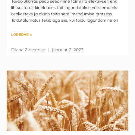
Tavaolukorras peab seedimine toimima efektiivselt ehk
lihtsustatult kirjeldades toit lagundatakse väiksemateks
osakesteks ja algab toitainete imendumise protsess.
Toidutalumatus tekib aga siis, kui toidu lagundamine on
LOE EDASI »
Diana Zintsenko
jaanuar 2, 2023