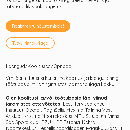
jooksul langetad kaalu 4-8 kg. See on tervislik ja
jätkusuutlik kaalulangetus.
Registreeru nõustamisele!
Tutvu hinnakirjaga
Loengud/Koolitused/Õpitoad
Viin läbi nii füüsilisi kui online koolitusi ja loenguid ning
töötubasid, mille tingimustes lepime tellijaga kokku.
Olen koolitusi ja/või töötubasid läbi viinud
järgmistes ettevõtetes:
Eesti Tervisearengu
Instituut, Operail, RagnSells, Maxima, Tallinna Vesi,
Äriklubi, Kristiine Noortekeskus, MTÜ Stuudium, Viimsi
Spa Spordiklubi, PZU, LPP Estonia, Kehra
Noortekeskus, LesMills spordilaager, Raasiku CrossFit