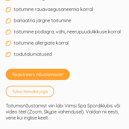
toitumine rauavaegusaneemia korral
bariaatria järgne toitumine
toitumine podagra, vähi, neerupuudulikkuse korral
toitumine allergiate korral
toidutalumatused
Registreeru nõustamisele!
Tutvu hinnakirjaga
Toitumisnõustamist viin läbi Viimsi Spa Spordiklubis või
video teel (Zoom, Skype vahendusel). Valdan nii eesti,
vene kui inglise keelt.