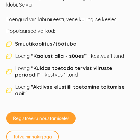
klubi, Selver
Loenguid viin läbi nii eesti, vene kui inglise keeles.
Populaarsed valikud:
Smuutikoolitus/töötuba
Loeng
“Kaalust alla - süües”
- kestvus 1 tund
Loeng
“Kuidas toetada tervist viiruste
perioodil”
- kestvus 1 tund
Loeng
"Aktiivse elustiili toetamine toitumise
abil"
Registreeru nõustamisele!
Tutvu hinnakirjaga