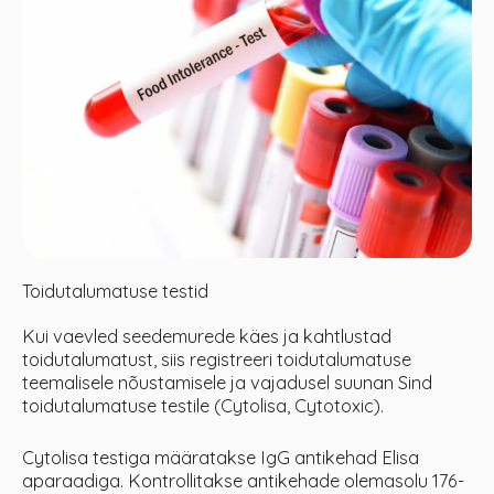
Toidutalumatuse testid
Kui vaevled seedemurede käes ja kahtlustad
toidutalumatust, siis registreeri toidutalumatuse
teemalisele nõustamisele ja vajadusel suunan Sind
toidutalumatuse testile (Cytolisa, Cytotoxic).
Cytolisa testiga määratakse IgG antikehad Elisa
aparaadiga. Kontrollitakse antikehade olemasolu 176-