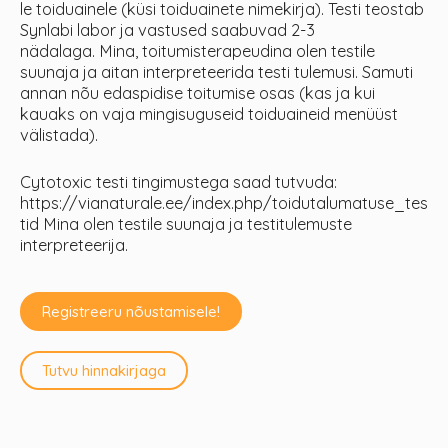
le toiduainele (küsi toiduainete nimekirja). Testi teostab
Synlabi labor ja vastused saabuvad 2-3
nädalaga.
Mina, toitumisterapeudina olen testile
suunaja ja aitan interpreteerida testi tulemusi. Samuti
annan nõu edaspidise toitumise osas (kas ja kui
kauaks on vaja mingisuguseid toiduaineid menüüst
välistada).
Cytotoxic testi tingimustega saad tutvuda:
https://vianaturale.ee/index.php/toidutalumatuse_tes
tid Mina olen testile suunaja ja testitulemuste
interpreteerija.
Registreeru nõustamisele!
Tutvu hinnakirjaga