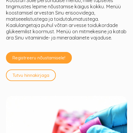
Koostan Sulle personaalse menüü, mille täpsetes
tingimustes lepime nõustamise käigus kokku. Menüü
koostamisel arvestan Sinu erisoovidega,
maitseeelistustega ja toidutalumatustega.
Kaalulangetaja puhul võtan arvesse toidukordade
glükeemilist koormust. Menüü on mitmekesine ja katab
ära Sinu vitamiinide- ja mineraalainete vajaduse.
Registreeru nõustamisele!
Tutvu hinnakirjaga