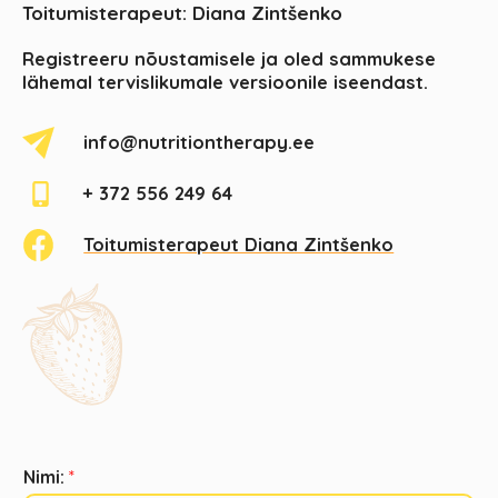
Toitumisterapeut: Diana Zintšenko
Registreeru nõustamisele ja oled sammukese
lähemal tervislikumale versioonile iseendast.
info@nutritiontherapy.ee
+ 372 556 249 64
Toitumisterapeut Diana Zintšenko
Nimi:
*