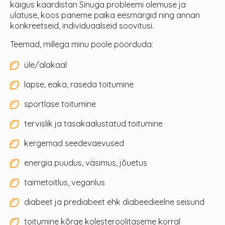
käigus kaardistan Sinuga probleemi olemuse ja
ulatuse, koos paneme paika eesmärgid ning annan
konkreetseid, individuaalseid soovitusi.
Teemad, millega minu poole pöörduda:
üle/alakaal
lapse, eaka, raseda toitumine
sportlase toitumine
tervislik ja tasakaalustatud toitumine
kergemad seedevaevused
energia puudus, väsimus, jõuetus
taimetoitlus, veganlus
diabeet ja prediabeet ehk diabeedieelne seisund
toitumine kõrge kolesteroolitaseme korral