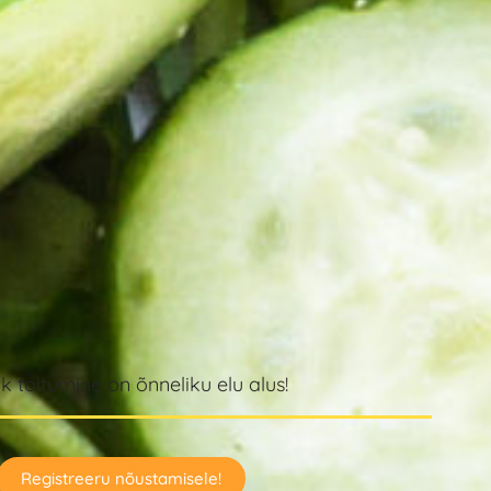
ik toitumine on õnneliku elu alus!
Registreeru nõustamisele!