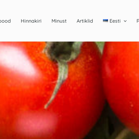
pood
Hinnakiri
Minust
Artiklid
Eesti