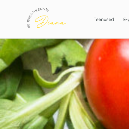
Skip
to
content
Teenused
E-